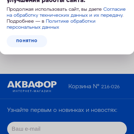
улучшения работы сайта.
Продолжая использовать сайт, вы даете
Согласие
Увеличенный ресурс
на обработку технических данных и их передачу
.
Подробнее — в
Политике обработки
персональных данных
Глубокая очистка от скрытых
угроз
ПОНЯТНО
Корзина №
216-026
Узнайте первым о новинках и новостях: