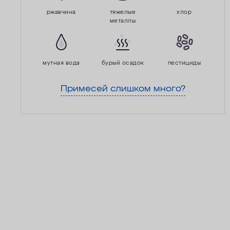
ржавчина
тяжелые
хлор
металлы
мутная вода
бурый осадок
пестициды
Примесей слишком много?