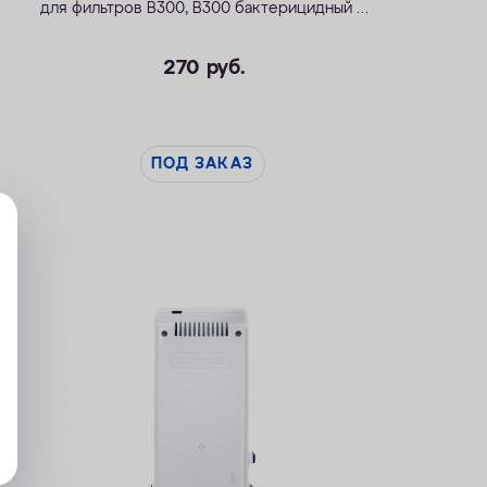
для фильтров
В300
,
В300 бактерицидный
и
Модерн исп.2
.
270
руб.
ПОД ЗАКАЗ