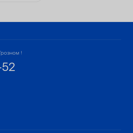
Грозном !
-52