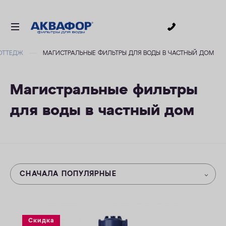
0
ОТТЕДЖ
МАГИСТРАЛЬНЫЕ ФИЛЬТРЫ ДЛЯ ВОДЫ В ЧАСТНЫЙ ДОМ
ДЛЯ ПИТЬЕВОЙ ВОДЫ
СМЕННЫЕ МОДУЛИ
Магистральные фильтры
ДЛЯ ВАННОЙ
для воды в частный дом
В КОТТЕДЖ
ДЛЯ БИЗНЕСА
АКСЕССУАРЫ
АКЦИИ
СНАЧАЛА ПОПУЛЯРНЫЕ
ДОСТАВКА
УСЛУГИ
Скидка