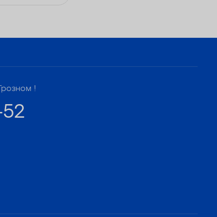
— Удаляет сероводород до 1 мг/л
Грозном !
-52