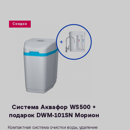
растворенного марганца — 5 мг/л
— Объем воды/соли на регенерацию от 70
литров / 1,4 кг
— Размеры 404 х 485 х 795 мм
Скидка
Система Аквафор WS500 +
подарок DWM-101SN Морион
Компактная система очистки воды, удаление