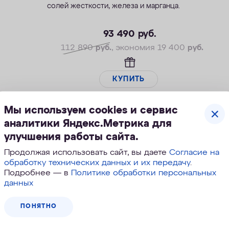
солей жесткости, железа и марганца.
—Производительность раб./макс. — 1,5/2,3
м3/ч
93 490
руб.
—Максимальное значение ПМО: до 10 мг О2/
112 890
руб.
, экономия 19 400
руб.
л
—Максимальная удаляемая жесткость — 24
мг-экв/л
КУПИТЬ
—Максимальная удаляемая концентрация
железа — 5 мг/л
Мы используем cookies и сервис
—Максимальная удаляемая концентрация
аналитики Яндекс.Метрика для
растворенного марганца — 3 мг/л
улучшения работы сайта.
—Объем воды/соли на регенерацию от 66
Скидка
л/1,0 кг
Продолжая использовать сайт, вы даете
Согласие на
обработку технических данных и их передачу
.
Подробнее — в
Политике обработки персональных
данных
ПОНЯТНО