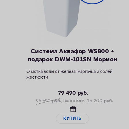
Система Аквафор WS800 +
подарок DWM-101SN Морион
Очистка воды от железа, марганца и солей
жесткости.
— Производительность рабочая/макс. — 1,5 /
2,3 м3/ч
79 490
руб.
— Максимальная удаляемая жесткость — 28
95 690
руб.
, экономия 16 200
руб.
мг-экв/л
— Максимальная удаляемая концентрация
железа — 12 мг/л
КУПИТЬ
— Максимальная удаляемая концентрация