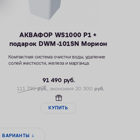
АКВАФОР WS1000 P1 +
подарок DWM -101SN Морион
Компактная система очистки воды, удаление
солей жесткости, железа и марганца.
— Производительность раб./макс. — 1,8/2,7
м3/ч
91 490
руб.
— Максимальная удаляемая жесткость — 34
111 790
руб.
, экономия 20 300
руб.
мг-экв/л
— Максимальная удаляемая концентрация
железа — 14 мг/л
КУПИТЬ
— Максимальная удаляемая концентрация
растворенного марганца — 5 мг/л
— Объем воды/соли на регенерацию от 70
литров / 1,4 кг
Е ВАРИАНТЫ