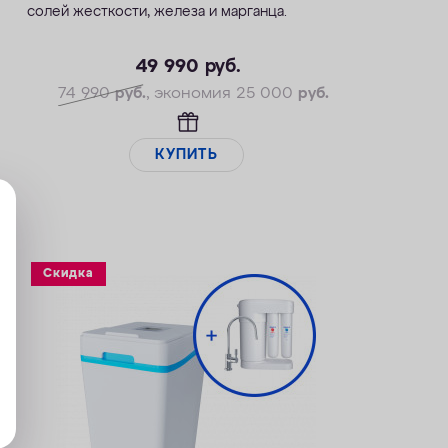
солей жесткости, железа и марганца.
— Производительность раб./макс. — 1,4 / 2,1
м3/ч
49 990
руб.
— Максимальная удаляемая жесткость — 24
74 990
руб.
, экономия 25 000
руб.
мг-экв/л
— Максимальная удаляемая концентрация
железа — 10 мг/л
КУПИТЬ
— Максимальная удаляемая концентрация
растворенного марганца — 3 мг/л
— Объем воды/соли на регенерацию от 43
литров / 0,8 кг
— Размеры 322 х 432 х 554 мм
Скидка