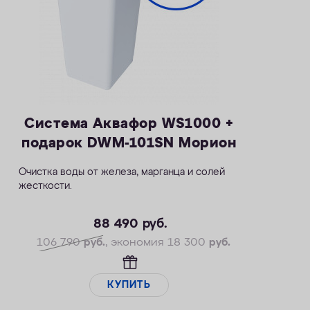
Система Аквафор WS1000 +
подарок DWM-101SN Морион
Очистка воды от железа, марганца и солей
жесткости.
— Производительность раб./макс. — 1,8 / 2,7
м3/ч
88 490
руб.
— Максимальная удаляемая жесткость — 34
106 790
руб.
, экономия 18 300
руб.
мг-экв/л
— Максимальная удаляемая концентрация
железа —14 мг/л
КУПИТЬ
— Максимальная удаляемая концентрация