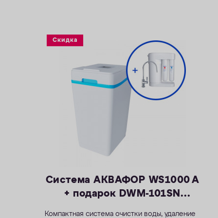
растворенного марганца — 5 мг/л
— Объем воды/соли на регенерацию от 66
литров / 1,0 кг
— Размеры 404 х 485 х 706 мм
Скидка
Система АКВАФОР WS1000 A
+ подарок DWM-101SN
Морион
Компактная система очистки воды, удаление