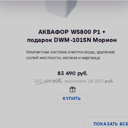
АКВАФОР WS800 P1 +
подарок DWM -101SN Морион
Компактная система очистки воды, удаление
солей жесткости, железа и марганца.
— Производительность раб./макс. — 1,5/2,3
м3/ч
83 490
руб.
— Максимальная удаляемая жесткость — 28
101 690
руб.
, экономия 18 200
руб.
мг-экв/л
— Максимальная удаляемая концентрация
железа — 12 мг/л
КУПИТЬ
— Максимальная удаляемая концентрация
растворенного марганца — 5 мг/л
— Объем воды/соли на регенерацию от 43
литров / 0,8 кг
ПОКАЗАТЬ ВС