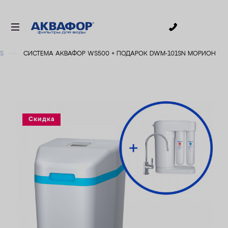
0
S
СИСТЕМА АКВАФОР WS500 + ПОДАРОК DWM-101SN МОРИОН
ДЛЯ ПИТЬЕВОЙ ВОДЫ
СМЕННЫЕ МОДУЛИ
ДЛЯ ВАННОЙ
В КОТТЕДЖ
Скидка
ДЛЯ БИЗНЕСА
АКСЕССУАРЫ
АКЦИИ
ДОСТАВКА
УСЛУГИ