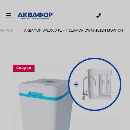
0
ФОР WS
АКВАФОР WS1000 P1 + ПОДАРОК DWM -101SN МОРИОН
ДЛЯ ПИТЬЕВОЙ ВОДЫ
СМЕННЫЕ МОДУЛИ
ДЛЯ ВАННОЙ
В КОТТЕДЖ
Скидка
ДЛЯ БИЗНЕСА
АКСЕССУАРЫ
АКЦИИ
ДОСТАВКА
УСЛУГИ