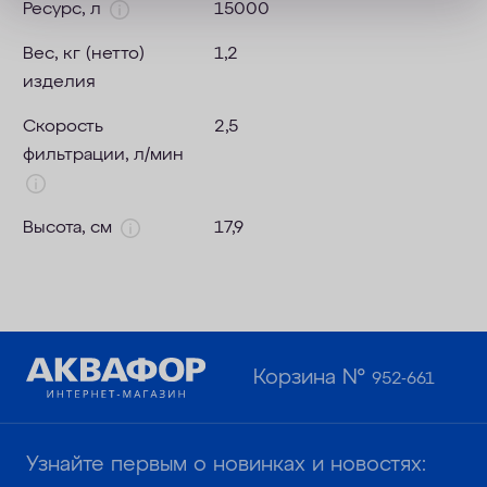
Ресурс, л
15000
Вес, кг (нетто)
1,2
изделия
Скорость
2,5
фильтрации, л/мин
Высота, см
17,9
Корзина №
952-661
Узнайте первым о новинках и новостях: