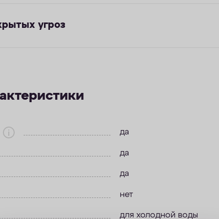
крытых угроз
рактеристики
да
да
да
нет
для холодной воды