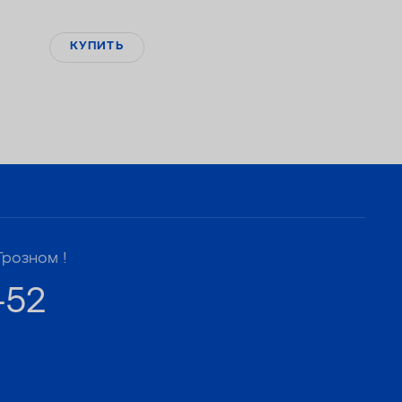
КУПИТЬ
Грозном !
-52