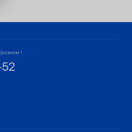
Грозном !
-52