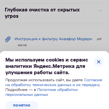
Глубокая очистка от скрытых
угроз
Инструкция к фильтру Аквафор Модерн
.pdf
454 Кб
Мы используем cookies и сервис
Технические характеристики
аналитики Яндекс.Метрика для
улучшения работы сайта.
Продолжая использовать сайт, вы даете
Согласие
Ресурс, л
4000
на обработку технических данных и их передачу
.
Подробнее — в
Политике обработки
Габариты
15,5 х 10,5 х 27,7
персональных данных
Скорость
1,0-1,2 л/мин
ПОНЯТНО
фильтрации