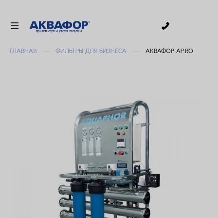
0
ГЛАВНАЯ
ФИЛЬТРЫ ДЛЯ БИЗНЕСА
АКВАФОР AP.RO
ДЛЯ ПИТЬЕВОЙ ВОДЫ
СМЕННЫЕ МОДУЛИ
ДЛЯ ВАННОЙ
В КОТТЕДЖ
ДЛЯ БИЗНЕСА
АКСЕССУАРЫ
АКЦИИ
ДОСТАВКА
УСЛУГИ