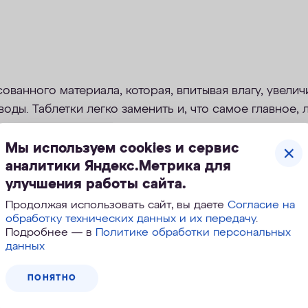
ованного материала, которая, впитывая влагу, увелич
оды. Таблетки легко заменить и, что самое главное, 
Мы используем cookies и сервис
аналитики Яндекс.Метрика для
улучшения работы сайта.
 подачи воды на фильтр;
ляющий корпус клапана с основанием;
Продолжая использовать сайт, вы даете
Согласие на
обработку технических данных и их передачу
.
 часовой стрелки снять верхнюю часть корпуса;
Подробнее — в
Политике обработки персональных
таблетку на новую и произвести п. 1, 2, 3 в обратно
данных
ПОНЯТНО
etector 1/4JG
.