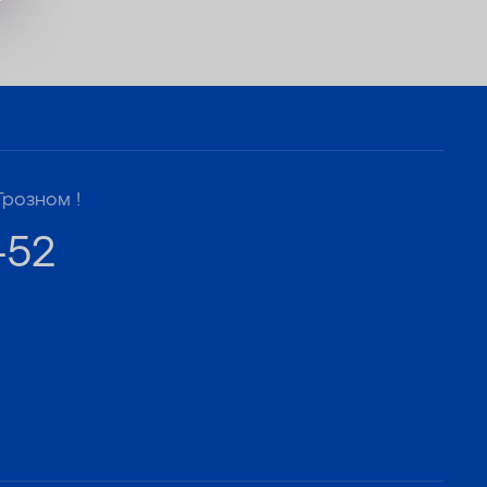
Грозном !
-52