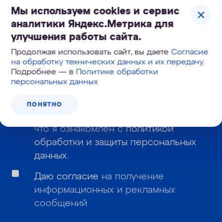
Мы используем cookies и сервис
аналитики Яндекс.Метрика для
Узнайте первым о новинках и новостях:
улучшения работы сайта.
Продолжая использовать сайт, вы даете
Согласие
на обработку технических данных и их передачу
.
Подробнее — в
Политике обработки
персональных данных
Даю
согласие
на обработку моих
ПОНЯТНО
персональных данных и подтверждаю,
что я ознакомлен с
политикой
обработки и защиты персональных
данных
.
Даю согласие
на получение
информационных и рекламных
сообщений