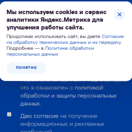
Корзина №
148-742
Мы используем cookies и сервис
аналитики Яндекс.Метрика для
улучшения работы сайта.
Узнайте первым о новинках и новостях:
Продолжая использовать сайт, вы даете
Согласие
на обработку технических данных и их передачу
.
Подробнее — в
Политике обработки
персональных данных
ПОНЯТНО
Даю
согласие
на обработку моих
персональных данных и подтверждаю,
что я ознакомлен с
политикой
обработки и защиты персональных
данных
.
Даю согласие
на получение
информационных и рекламных