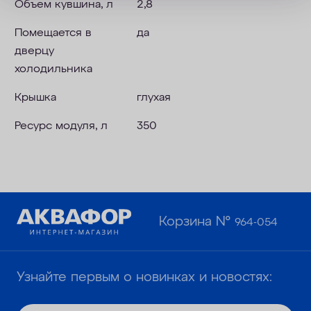
Объем кувшина, л
2,8
Помещается в
да
дверцу
холодильника
Крышка
глухая
Ресурс модуля, л
350
Корзина №
964-054
Узнайте первым о новинках и новостях: