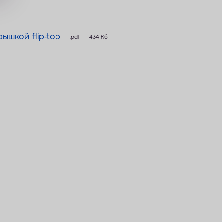
рышкой flip-top
.pdf
434 Кб