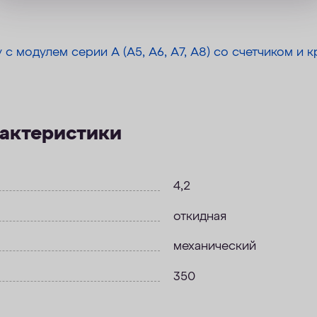
 с модулем серии А (А5, А6, А7, А8) со счетчиком и к
рактеристики
4,2
откидная
механический
350