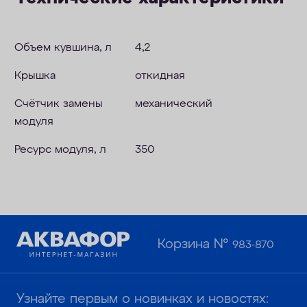
Объем кувшина, л
4,2
Крышка
откидная
Счётчик замены
механический
модуля
Ресурс модуля, л
350
Корзина №
983-870
Узнайте первым о новинках и новостях: