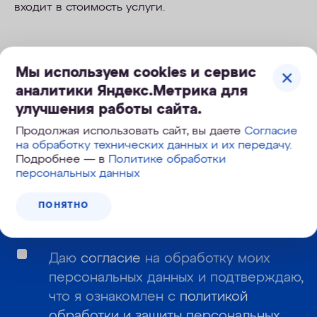
входит в стоимость услуги.
Мы используем cookies и сервис
аналитики Яндекс.Метрика для
Корзина №
948-419
улучшения работы сайта.
Продолжая использовать сайт, вы даете
Согласие
на обработку технических данных и их передачу
.
Подробнее — в
Политике обработки
Узнайте первым о новинках и новостях:
персональных данных
ПОНЯТНО
Даю
согласие
на обработку моих
персональных данных и подтверждаю,
что я ознакомлен с
политикой
обработки и защиты персональных