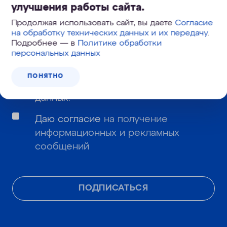
улучшения работы сайта.
Продолжая использовать сайт, вы даете
Согласие
на обработку технических данных и их передачу
.
Даю
согласие
на обработку моих
Подробнее — в
Политике обработки
персональных данных
персональных данных и подтверждаю,
что я ознакомлен с
политикой
ПОНЯТНО
обработки и защиты персональных
данных
.
Даю согласие
на получение
информационных и рекламных
сообщений
ПОДПИСАТЬСЯ