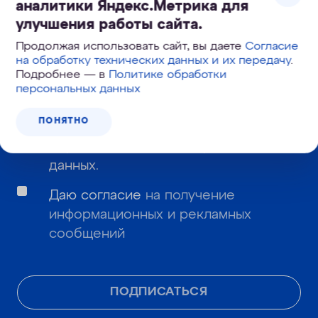
аналитики Яндекс.Метрика для
улучшения работы сайта.
Продолжая использовать сайт, вы даете
Согласие
на обработку технических данных и их передачу
.
Подробнее — в
Политике обработки
Даю
согласие
на обработку моих
персональных данных
персональных данных и подтверждаю,
ПОНЯТНО
что я ознакомлен с
политикой
обработки и защиты персональных
данных
.
Даю согласие
на получение
информационных и рекламных
сообщений
ПОДПИСАТЬСЯ