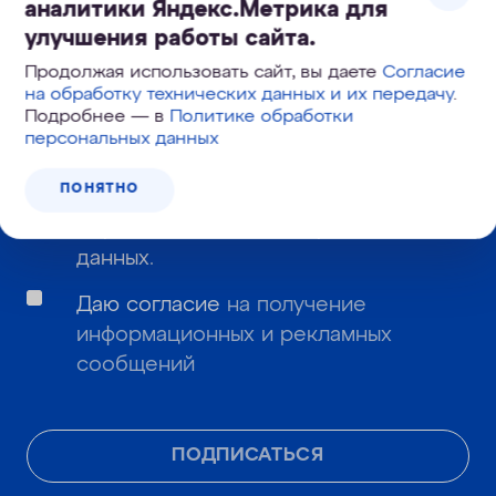
аналитики Яндекс.Метрика для
улучшения работы сайта.
Продолжая использовать сайт, вы даете
Согласие
на обработку технических данных и их передачу
.
Подробнее — в
Политике обработки
Даю
согласие
на обработку моих
персональных данных
персональных данных и подтверждаю,
ПОНЯТНО
что я ознакомлен с
политикой
обработки и защиты персональных
данных
.
Даю согласие
на получение
информационных и рекламных
сообщений
ПОДПИСАТЬСЯ