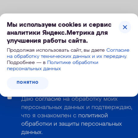
Мы используем cookies и сервис
Корзина №
аналитики Яндекс.Метрика для
184-300
улучшения работы сайта.
Продолжая использовать сайт, вы даете
Согласие
Узнайте первым о новинках и новостях:
на обработку технических данных и их передачу
.
Подробнее — в
Политике обработки
персональных данных
ПОНЯТНО
Даю
согласие
на обработку моих
персональных данных и подтверждаю,
что я ознакомлен с
политикой
обработки и защиты персональных
данных
.