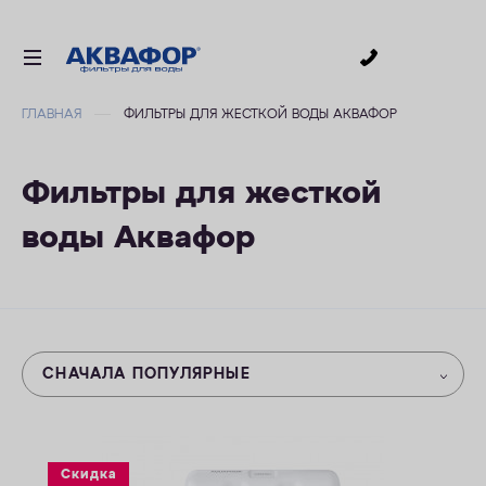
0
ГЛАВНАЯ
ФИЛЬТРЫ ДЛЯ ЖЕСТКОЙ ВОДЫ АКВАФОР
ДЛЯ ПИТЬЕВОЙ ВОДЫ
СМЕННЫЕ МОДУЛИ
Фильтры для жесткой
ДЛЯ ВАННОЙ
воды Аквафор
В КОТТЕДЖ
ДЛЯ БИЗНЕСА
АКСЕССУАРЫ
АКЦИИ
СНАЧАЛА ПОПУЛЯРНЫЕ
ДОСТАВКА
УСЛУГИ
Скидка