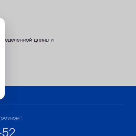
определенной длины и
Грозном !
-52