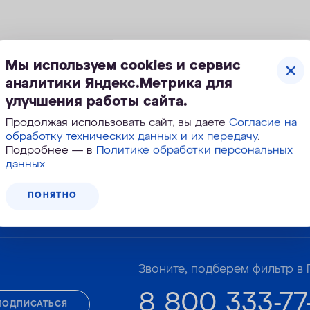
Мы используем cookies и сервис
аналитики Яндекс.Метрика для
евый чехол, представляет собой стеклянную трубку 
улучшения работы сайта.
я исключения контакта УФ-лампы с водой.
Продолжая использовать сайт, вы даете
Согласие на
 промывать не менее 1 раза в год.
обработку технических данных и их передачу
.
Подробнее — в
Политике обработки персональных
данных
ПОНЯТНО
Корзина №
157-540
Звоните, подберем фильтр в 
8 800 333-77
ПОДПИСАТЬСЯ