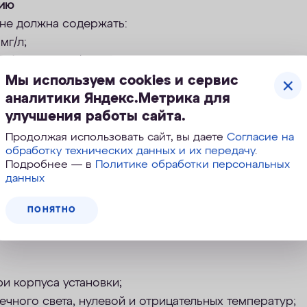
нию
 не должна содержать:
мг/л;
- более 1,0 мг/л
Мы используем cookies и сервис
- более 0,3 мг/л;
аналитики Яндекс.Метрика для
улучшения работы сайта.
кв/л
;
Продолжая использовать сайт, вы даете
Согласие на
обработку технических данных и их передачу
.
Подробнее — в
Политике обработки персональных
данных
вки:
сети - 220 ±10%В, 50 Гц, сила тока - до 6А;
ПОНЯТНО
ещении - 5-35°С, влажность - не более 70%.
ри корпуса установки;
ечного света, нулевой и отрицательных температур;