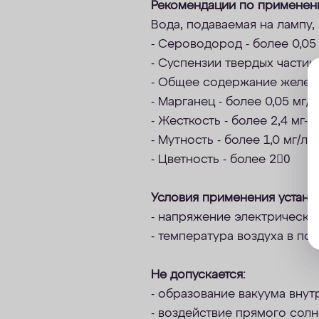
Рекомендации по примене
Вода, подаваемая на лампу,
- Сероводород - более 0,05 
- Суспензии твердых частиц 
- Общее содержание железа 
- Марганец - более 0,05 мг/л
- Жесткость - более 2,4
мг-э
- Мутность - более 1,0 мг/л;
- Цветность - более 20ْ
Условия применения устано
- напряжение электрической 
- температура воздуха в пом
Не допускается:
- образование вакуума внут
- воздействие прямого солн