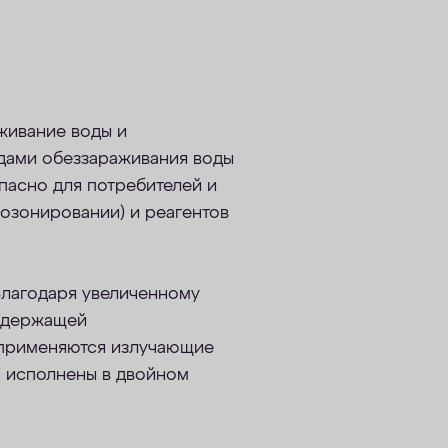
живание воды и
одами обеззараживания воды
пасно для потребителей и
 озонировании) и реагентов
Благодаря увеличенному
содержащей
F применяются излучающие
F исполнены в двойном