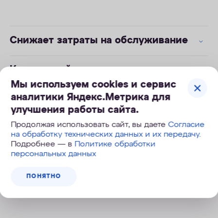
Снижает затраты на обслуживание
Компактный корпус
Мы используем cookies и сервис
аналитики Яндекс.Метрика для
Эффективен при низком давлении
улучшения работы сайта.
Продолжая использовать сайт, вы даете
Согласие
Легкая и безопасная замена
на обработку технических данных и их передачу
.
модулей по клику
Подробнее — в
Политике обработки
персональных данных
ПОНЯТНО
Инструкция к фильтру Extra Soft v2.
.pdf
1 Мб