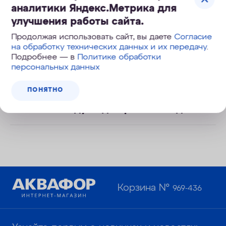
аналитики Яндекс.Метрика для
улучшения работы сайта.
Продолжая использовать сайт, вы даете
Согласие
на обработку технических данных и их передачу
.
Подробнее — в
Политике обработки
Справится с мутной и ржавой
персональных данных
водой
ПОНЯТНО
Сменные модули для разных задач
Корзина №
969-436