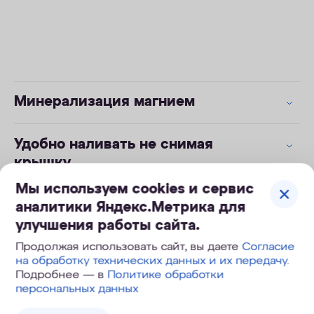
Минерализация магнием
Удобно наливать не снимая
крышку
Мы используем cookies и сервис
Сменные модули для разных задач
аналитики Яндекс.Метрика для
улучшения работы сайта.
Продолжая использовать сайт, вы даете
Согласие
на обработку технических данных и их передачу
.
Инструкция к кувшинам с модулем серии А
Подробнее — в
Политике обработки
(А5, А6, А7, А8) без счетчика
персональных данных
.pdf
315 Кб