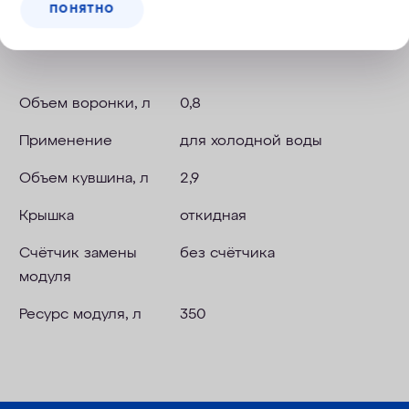
ПОНЯТНО
Технические характеристики
Объем воронки, л
0,8
Применение
для холодной воды
Объем кувшина, л
2,9
Крышка
откидная
Счётчик замены
без счётчика
модуля
Ресурс модуля, л
350