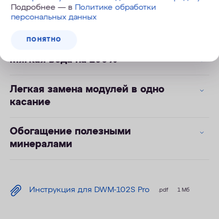
Высокая скорость фильтрации
Подробнее — в
Политике обработки
персональных данных
Можно пить без кипячения
ПОНЯТНО
Мягкая вода на 100%
Легкая замена модулей в одно
касание
Обогащение полезными
минералами
Инструкция для DWM-102S Pro
.pdf
1 Мб