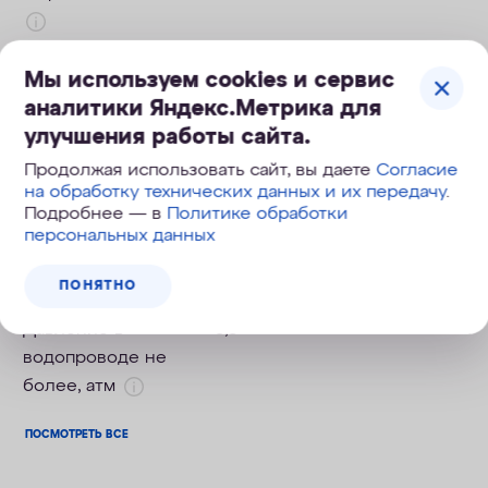
Число ступеней
4
Мы используем cookies и сервис
очистки
аналитики Яндекс.Метрика для
улучшения работы сайта.
Накопительная
да
емкость
Продолжая использовать сайт, вы даете
Согласие
на обработку технических данных и их передачу
.
Фильтрующий
да
Подробнее — в
Политике обработки
персональных данных
модуль в комплекте
Отдельный кран
да
ПОНЯТНО
Давление в
6,5
водопроводе не
более, атм
ПОСМОТРЕТЬ ВСЕ